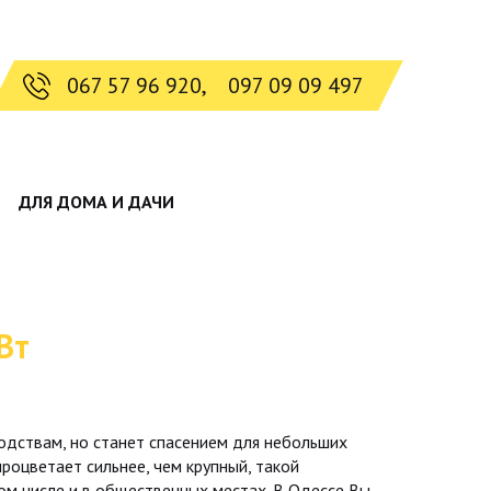
067 57 96 920,
097 09 09 497
ДЛЯ ДОМА И ДАЧИ
Вт
дствам, но станет спасением для небольших
процветает сильнее, чем крупный, такой
ом числе и в общественных местах. В Одессе Вы,