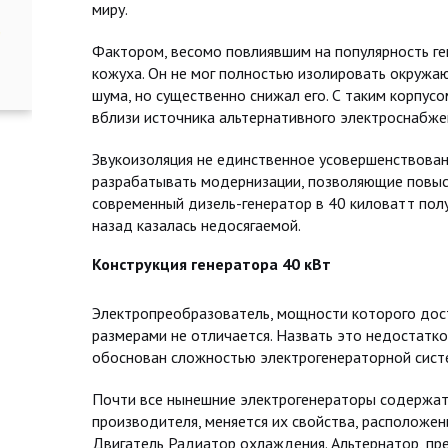
миру.
Фактором, весомо повлиявшим на популярность ге
кожуха. Он не мог полностью изолировать окружа
шума, но существенно снижал его. С таким корпу
вблизи источника альтернативного электроснабже
Звукоизоляция не единственное усовершенствова
разрабатывать модернизации, позволяющие повыси
современный дизель-генератор в 40 киловатт полу
назад казалась недосягаемой.
Конструкция генератора 40 кВт
Электропреобразователь, мощности которого дос
размерами не отличается. Назвать это недостатк
обоснован сложностью электрогенераторной сист
Почти все нынешние электрогенераторы содержат
производителя, меняется их свойства, расположен
Двигатель Радиатор охлаждения. Альтернатор, пр