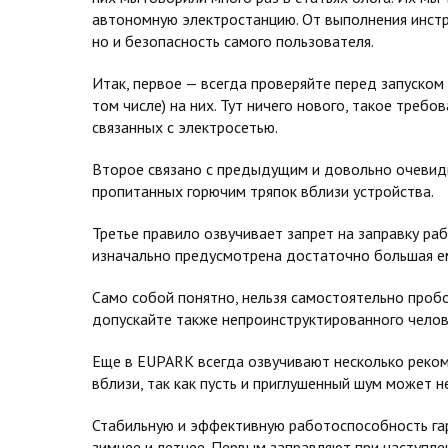
автономную электростанцию. От выполнения инстр
но и безопасность самого пользователя.
Итак, первое — всегда проверяйте перед запуском
том числе) на них. Тут ничего нового, такое треб
связанных с электросетью.
Второе связано с предыдущим и довольно очевидно
пропитанных горючим тряпок вблизи устройства.
Третье правило озвучивает запрет на заправку ра
изначально предусмотрена достаточно большая ем
Само собой понятно, нельзя самостоятельно пробо
допускайте также непроинструктированного челов
Еще в EUPARK всегда озвучивают несколько реком
вблизи, так как пусть и приглушенный шум может н
Стабильную и эффективную работоспособность гар
зимнее и летнее. Первым заправляют при наступл