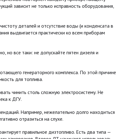
укций зависит не только исправность оборудования,
 чистоту деталей и отсутствие воды (и конденсата в
ования выдвигается практически ко всем приборам
, но все таки: не допускайте пятен дизеля и
ботающего генераторного комплекса. По этой причине
кость для топлива.
вать чинить столь сложную электросистему. Не
ека к ДГУ.
ендаций. Например, нежелательно долго находиться
егативно отразиться на слухе.
антирует правильное дизтопливо. Есть два типа —
ении заморозков. Второе ДТ начинают использовать