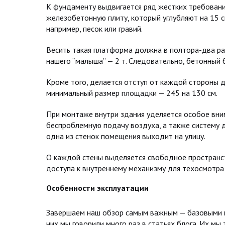
К фундаменту выдвигается ряд жестких требований
железобетонную плиту, который углубляют на 15 с
например, песок или гравий.
Весить такая платформа должна в полтора-два ра
нашего “малыша” — 2 т. Следовательно, бетонный б
Кроме того, делается отступ от каждой стороны д
минимальный размер площадки — 245 на 130 см.
При монтаже внутри здания уделяется особое вн
беспроблемную подачу воздуха, а также систему д
одна из стенок помещения выходит на улицу.
О каждой стены выделяется свободное пространст
доступа к внутреннему механизму для техосмотра 
Особенности эксплуатации
Завершаем наш обзор самым важным — базовыми п
них мы говорили много раз в статьях блога. Их 