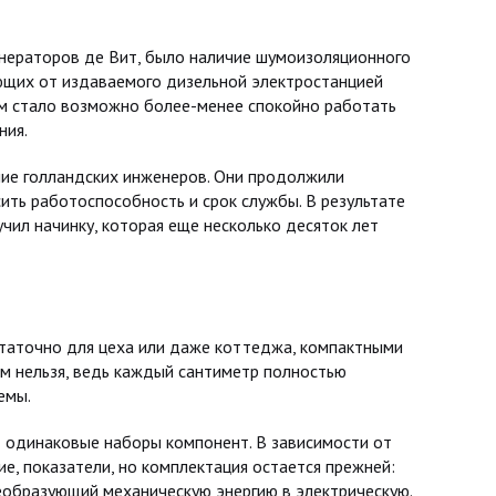
нераторов де Вит, было наличие шумоизоляционного
ющих от издаваемого дизельной электростанцией
сом стало возможно более-менее спокойно работать
ния.
ние голландских инженеров. Они продолжили
ть работоспособность и срок службы. В результате
чил начинку, которая еще несколько десяток лет
таточно для цеха или даже коттеджа, компактными
ом нельзя, ведь каждый сантиметр полностью
емы.
 одинаковые наборы компонент. В зависимости от
ие, показатели, но комплектация остается прежней:
еобразующий механическую энергию в электрическую.