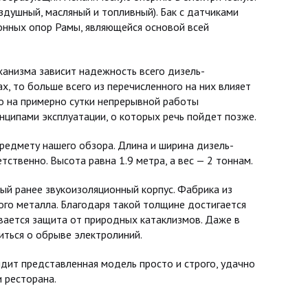
здушный, масляный и топливный). Бак с датчиками
ионных опор Рамы, являющейся основой всей
ханизма зависит надежность всего дизель-
ах, то больше всего из перечисленного на них влияет
ло на примерно сутки непрерывной работы
инципами эксплуатации, о которых речь пойдет позже.
редмету нашего обзора. Длина и ширина дизель-
тственно. Высота равна 1.9 метра, а вес — 2 тоннам.
й ранее звукоизоляционный корпус. Фабрика из
ого металла. Благодаря такой толщине достигается
вается защита от природных катаклизмов. Даже в
ться о обрыве электролиний.
ядит представленная модель просто и строго, удачно
и ресторана.