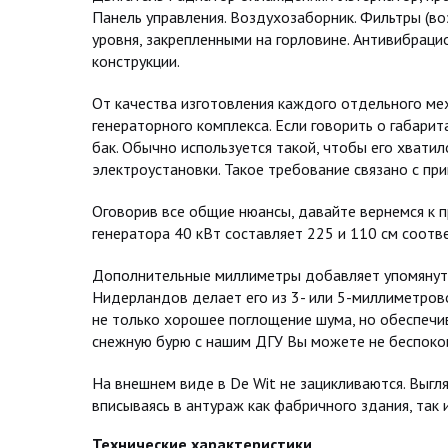
Панель управления. Воздухозаборник. Фильтры (во
уровня, закрепленными на горловине. Антивибрац
конструкции.
От качества изготовления каждого отдельного ме
генераторного комплекса. Если говорить о габарит
бак. Обычно используется такой, чтобы его хвати
электроустановки. Такое требование связано с пр
Оговорив все общие нюансы, давайте вернемся к п
генератора 40 кВт составляет 225 и 110 см соотве
Дополнительные миллиметры добавляет упомянуты
Нидерландов делает его из 3- или 5-миллиметров
не только хорошее поглощение шума, но обеспечи
снежную бурю с нашим ДГУ Вы можете не беспокои
На внешнем виде в De Wit не зацикливаются. Выгл
вписываясь в антураж как фабричного здания, так 
Технические характеристики