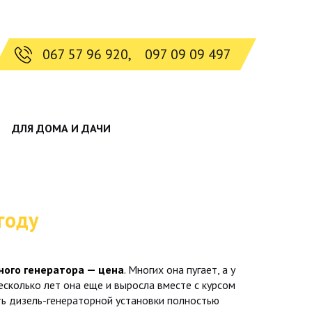
067 57 96 920,
097 09 09 497
ДЛЯ ДОМА И ДАЧИ
году
ного генератора — цена
. Многих она пугает, а у
сколько лет она еще и выросла вместе с курсом
ь дизель-генераторной установки полностью